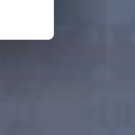
n France
s ?
ur